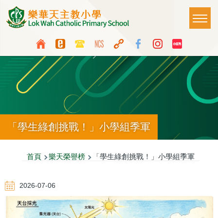
移至主內容
Main
T
naviga
Top
Language
Media
switcher
Icon
Button
「學生綠創挑戰！」小學組季軍
導
首頁
樂天榮譽榜
「學生綠創挑戰！」小學組季軍
航
2026-07-06
連
結