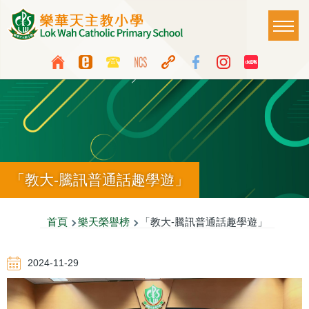
移至主內容
Main
T
naviga
Top
Language
Media
switcher
Icon
Button
「教大-騰訊普通話趣學遊」
導
首頁
樂天榮譽榜
「教大-騰訊普通話趣學遊」
航
2024-11-29
連
結