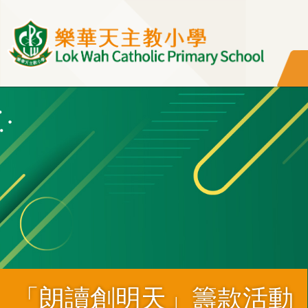
移至主內容
「朗讀創明天」籌款活動