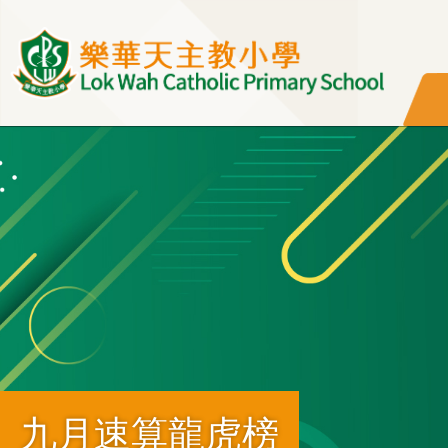
移至主內容
九月速算龍虎榜