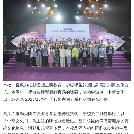
結
本校一直致力推動愛國主義教育，加強學生的國民身份認同與文化自
信。本學年，學校積極響應教育局的號召，成功申請將「中華文化
日」納入為 2025/26學年「心繫家國」系列活動冠名計劃。
為深入推動愛國主義教育及弘揚傳統文化，學校於二月份舉行了以
「中華文化日」為主題的聯校冠名活動。當日校園內洋溢着濃厚的傳
統文化氣息，活動形式豐富多元，本校及區內幼稚園約800名師生及