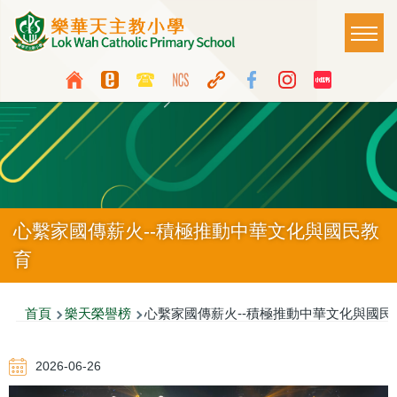
移至主內容
Main
T
naviga
Top
Language
Media
switcher
Icon
Button
心繫家國傳薪火--積極推動中華文化與國民教
育
導
首頁
樂天榮譽榜
心繫家國傳薪火--積極推動中華文化與國民
航
2026-06-26
連