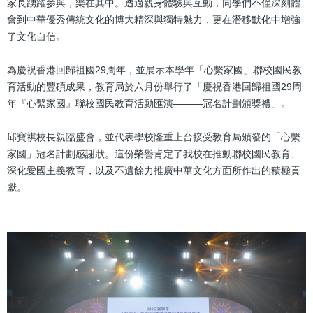
家長踴躍參與，樂在其中。透過親身體驗與互動，同學們不僅深刻體
會到中華優秀傳統文化的博大精深與獨特魅力，更在潛移默化中增強
了文化自信。
為慶祝香港回歸祖國29周年，並展示本學年「心繫家國」聯校國民教
育活動的豐碩成果，教育局於六月份舉行了「慶祝香港回歸祖國29周
年『心繫家國』聯校國民教育活動匯演———冠名計劃頒獎禮」。
邱寶祺校長親臨盛會，並代表學校隆重上台接受教育局頒發的「心繫
家國」冠名計劃感謝狀。這份榮譽肯定了我校在推動聯校國民教育、
深化愛國主義教育，以及不遺餘力推廣中華文化方面所作出的積極貢
獻。