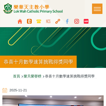
移至主內容
Main
T
naviga
Top
Language
Media
switcher
Icon
Button
恭喜十月數學速算挑戰得獎同學
導
首頁
樂天榮譽榜
恭喜十月數學速算挑戰得獎同學
航
2025-11-21
連
結