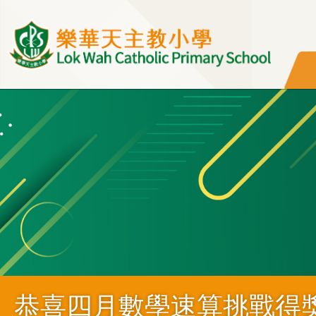
移至主內容
恭喜四月數學速算挑戰得