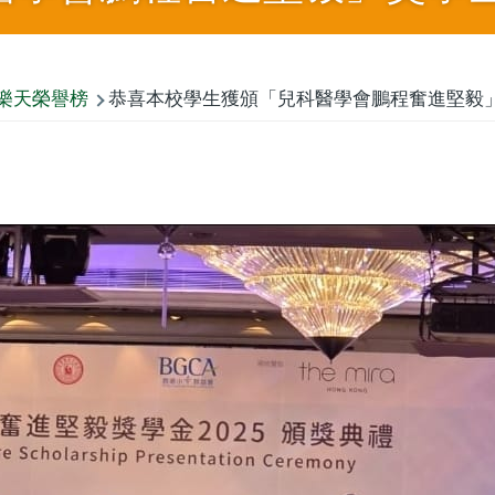
樂天榮譽榜
恭喜本校學生獲頒「兒科醫學會鵬程奮進堅毅