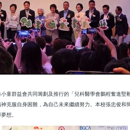
小童群益會共同籌劃及推行的「兒科醫學會鵬程奮進堅毅獎
克服自身困難，為自己未來繼續努力。本校張忠俊和簡綽殷
尋夢想。