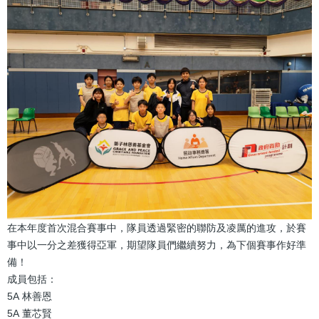
結
在本年度首次混合賽事中，隊員透過緊密的聯防及凌厲的進攻，於賽
事中以一分之差獲得亞軍，期望隊員們繼續努力，為下個賽事作好準
備！
成員包括：
5A 林善恩
5A 董芯賢