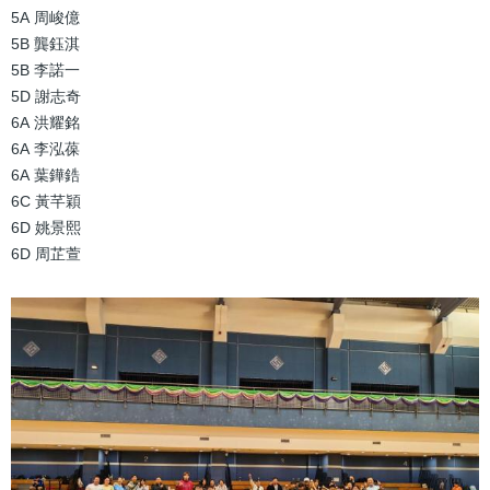
5A 周峻億
5B 龔鈺淇
5B 李諾一
5D 謝志奇
6A 洪耀銘
6A 李泓葆
6A 葉鏵鋯
6C 黃芊穎
6D 姚景熙
6D 周芷萱