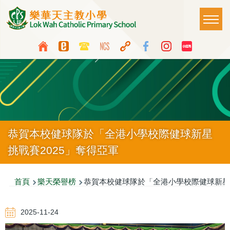
移至主內容
Main
T
naviga
Top
Language
Media
switcher
Icon
Button
恭賀本校健球隊於「全港小學校際健球新星
挑戰賽2025」奪得亞軍
導
首頁
樂天榮譽榜
恭賀本校健球隊於「全港小學校際健球新星挑
航
2025-11-24
連