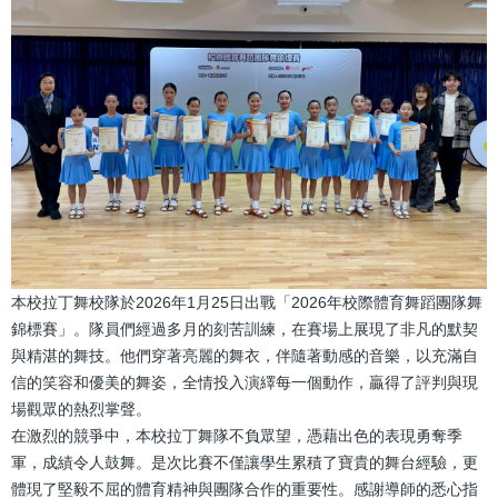
結
本校拉丁舞校隊於2026年1月25日出戰「2026年校際體育舞蹈團隊舞
錦標賽」。隊員們經過多月的刻苦訓練，在賽場上展現了非凡的默契
與精湛的舞技。他們穿著亮麗的舞衣，伴隨著動感的音樂，以充滿自
信的笑容和優美的舞姿，全情投入演繹每一個動作，贏得了評判與現
場觀眾的熱烈掌聲。
在激烈的競爭中，本校拉丁舞隊不負眾望，憑藉出色的表現勇奪季
軍，成績令人鼓舞。是次比賽不僅讓學生累積了寶貴的舞台經驗，更
體現了堅毅不屈的體育精神與團隊合作的重要性。感謝導師的悉心指