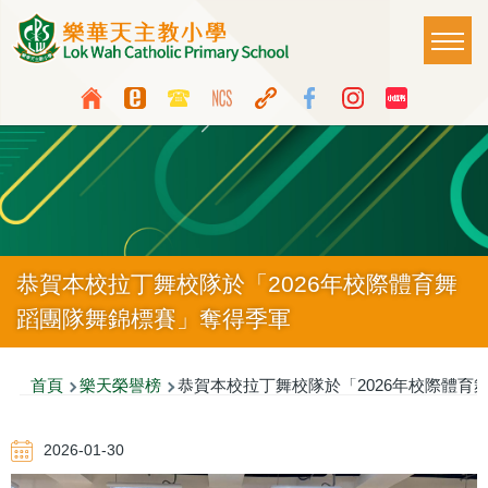
移至主內容
Main
T
naviga
Top
Language
Media
switcher
Icon
Button
恭賀本校拉丁舞校隊於「2026年校際體育舞
蹈團隊舞錦標賽」奪得季軍
導
首頁
樂天榮譽榜
恭賀本校拉丁舞校隊於「2026年校際體育
航
2026-01-30
連