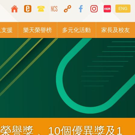
Top
Languag
ENG
Media
switcher
Icon
及支援
樂天榮譽榜
多元化活動
家長及校友
Button
榮譽獎 、10個優異獎及1