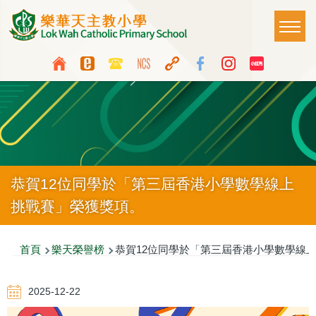
移至主內容
Main
T
naviga
Top
Language
Media
switcher
Icon
Button
恭賀12位同學於「第三屆香港小學數學線上
挑戰賽」榮獲獎項。
導
首頁
樂天榮譽榜
恭賀12位同學於「第三屆香港小學數學線
航
2025-12-22
連