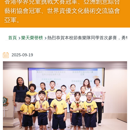
香港學界兒童挑戰大賽冠軍、亞洲創意綜合
藝術協會冠軍、世界資優文化藝術交流協會
亞軍。
導
首頁
樂天榮譽榜
熱烈恭賀本校節奏樂隊同學首次參賽，勇奪
航
2025-09-19
連
結