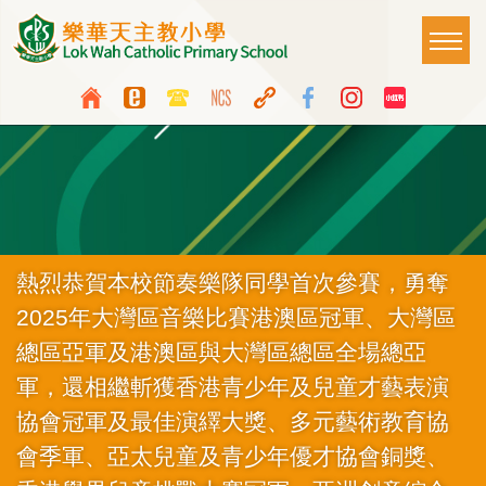
移至主內容
Main
T
naviga
Top
Language
Media
switcher
Icon
Button
熱烈恭賀本校節奏樂隊同學首次參賽，勇奪
2025年大灣區音樂比賽港澳區冠軍、大灣區
總區亞軍及港澳區與大灣區總區全場總亞
軍，還相繼斬獲香港青少年及兒童才藝表演
協會冠軍及最佳演繹大獎、多元藝術教育協
會季軍、亞太兒童及青少年優才協會銅獎、