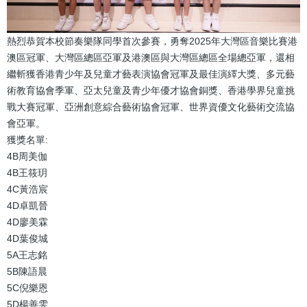
熱烈恭賀本校節奏樂隊同學首次參賽，勇奪2025年大灣區音樂比賽港
澳區冠軍、大灣區總區亞軍及港澳區與大灣區總區全場總亞軍，還相
繼斬獲香港青少年及兒童才藝表演協會冠軍及最佳演繹大獎、多元藝
術教育協會季軍、亞太兒童及青少年優才協會銅獎、香港學界兒童挑
戰大賽冠軍、亞洲創意綜合藝術協會冠軍、世界資優文化藝術交流協
會亞軍。
獲獎名單:
4B周美伽
4B王筱玥
4C黃浩宸
4D卓凱晉
4D廖美霖
4D葉俊城
5A王志銘
5B陳語晨
5C倪樂恩
5D楊善雯