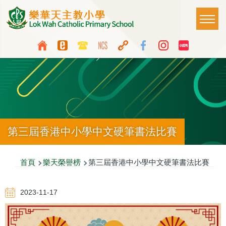
移至主內容
Main
T
naviga
Top
Language
Media
switcher
Icon
Button
第三屆香港中小學中文硬筆書法比賽
導
首頁
樂天榮譽榜
第三屆香港中小學中文硬筆書法比賽
航
2023-11-17
連
結