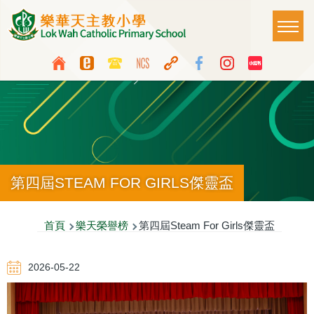
移至主內容
Main
T
naviga
Top
Language
Media
switcher
Icon
Button
第四屆STEAM FOR GIRLS傑靈盃
導
首頁
樂天榮譽榜
第四屆Steam For Girls傑靈盃
航
2026-05-22
連
結