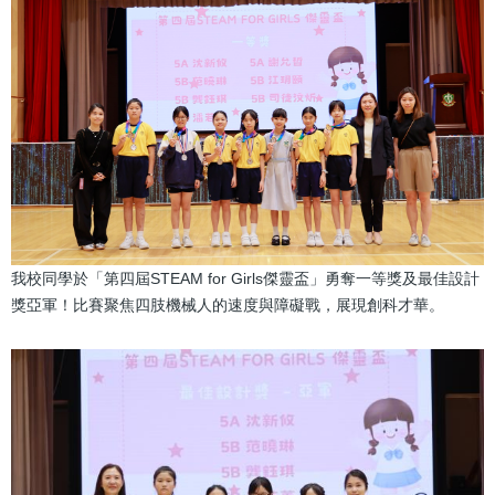
我校同學於「第四屆STEAM for Girls傑靈盃」勇奪一等獎及最佳設計
獎亞軍！比賽聚焦四肢機械人的速度與障礙戰，展現創科才華。