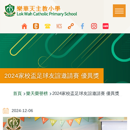
移至主內容
Main
T
naviga
Top
Language
Media
switcher
Icon
Button
2024家校盃足球友誼邀請賽 優異獎
導
首頁
樂天榮譽榜
2024家校盃足球友誼邀請賽 優異獎
航
2024-12-06
連
結