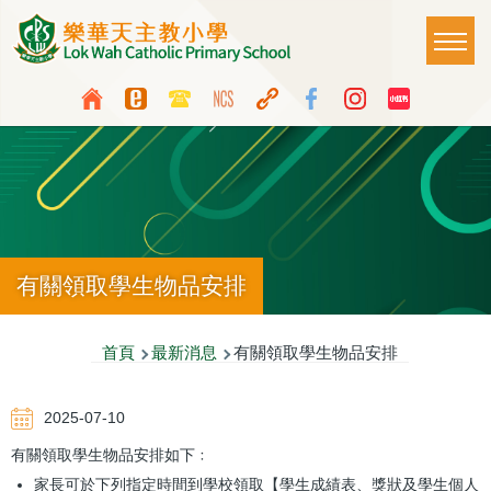
移至主內容
Main
T
naviga
Top
Language
Media
switcher
Icon
Button
有關領取學生物品安排
導
首頁
最新消息
有關領取學生物品安排
航
2025-07-10
連
有關領取學生物品安排如下﹕
結
家長可於下列指定時間到學校領取【學生成績表、獎狀及學生個人