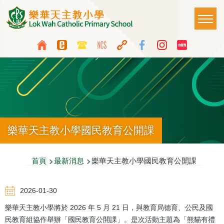
移至主內容
Main
T
naviga
Top
Language
Media
switcher
Icon
Button
樂華天主教小學國民教育公開課
導
首頁
最新消息
樂華天主教小學國民教育公開課
航
2026-01-30
連
樂華天主教小學將於 2026 年 5 月 21 日，與教育局德育、公民及國
結
民教育組協作舉辦「國民教育公開課」。是次活動主題為「熊貓有禮